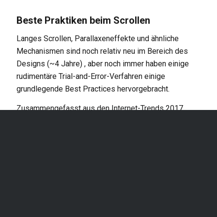
Beste Praktiken beim Scrollen
Langes Scrollen, Parallaxeneffekte und ähnliche
Mechanismen sind noch relativ neu im Bereich des
Designs (~4 Jahre) , aber noch immer haben einige
rudimentäre Trial-and-Error-Verfahren einige
grundlegende Best Practices hervorgebracht.
Zusammengefasst aus den Internet-Trends 2017
finden Sie hier einige alltägliche Tipps für die
erfolgreiche Implementierung von langem Scrollen.
Scheuen Sie sich nicht davor, lange mit kurzen
Bildläufen abzuwechseln. Lassen Sie den Inhalt
die Länge des Bildlaufs bestimmen, nicht
umgekehrt. Es ist völlig in Ordnung (und ziemlich
populär), eine Homepage mit kurzem Scrolling
und Landing Pages mit langem Scrolling (wie